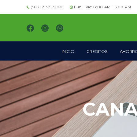
(503) 2132-7200
Lun - Vie: 8:00 AM - 5:00 PM
INICIO
CREDITOS
AHORR
CANA