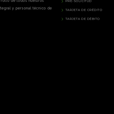
rrollo de todos nuestros
PRE-SOLICITUD
ntegral y personal técnico de
TARJETA DE CRÉDITO
TARJETA DE DÉBITO