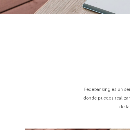
Fedebanking es un serv
donde puedes realiza
de la